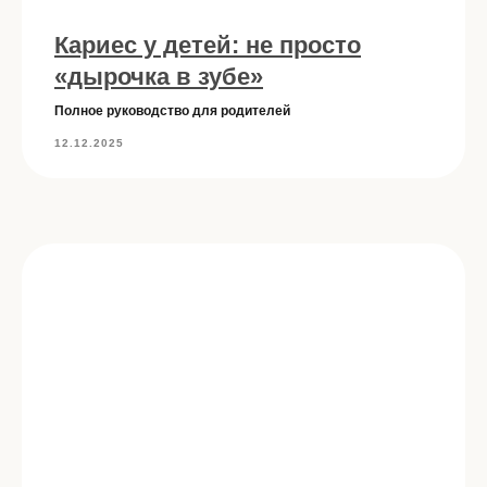
*
imidjdentplus@mail.ru
Кариес у детей: не просто
«дырочка в зубе»
Лицензия на осуществление
медицинской деятельности
Полное руководство для родителей
Политика конфиденциальности
12.12.2025
Разработка сайта KATEDIZZ
Признан экстремисткой
*
организацией и запрещен
на территории РФ