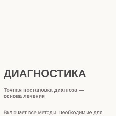
современные лучевые методы —
рентгенография (прицельный снимок),
ортопантомограмма (ОПТГ, панорамный
снимок челюстей), компьютерная
томограмма (КТ, 3D-снимок)
Компьютерная томография
(1 челюсть)
2000 ₽
Профессиональная
гигиена
6000 ₽
Компьютерная томография