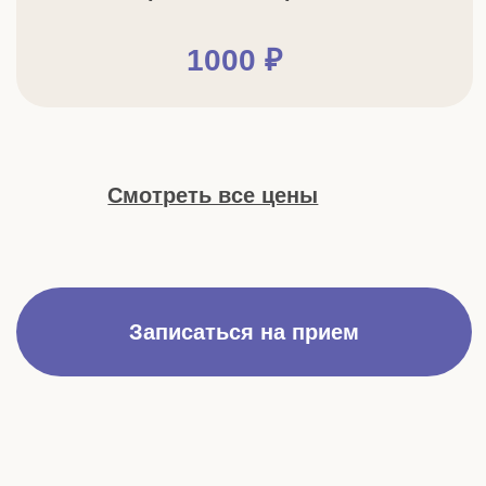
Оставьте ваши данные и мы запишем вас на
консультацию, составим подробную карту лечения и
проконсультируем по всем вашим вопросам
+7
Нажимая на кнопку, вы подтверждаете, что
ознакомились и согласны с политикой
конфиденциальности
Записаться