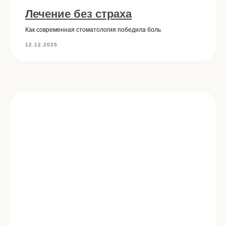
Лечение без страха
Как современная стоматология победила боль
12.12.2025
Санкт-Петербург,
+7 905 262 87 22
Ярославский пр-кт 39
ПН-ВС 09:00-21:00
Записаться на прием
О клинике
Услуги и цены
Примеры работ
Специалисты
Контакты