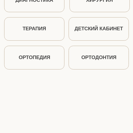
ДИАГНОСТИКА
Точная постановка диагноза —
основа лечения
Включает все методы, необходимые для
составления полной картины состояния
пациента: визуальный осмотр,
зондирование, перкуссия, а также