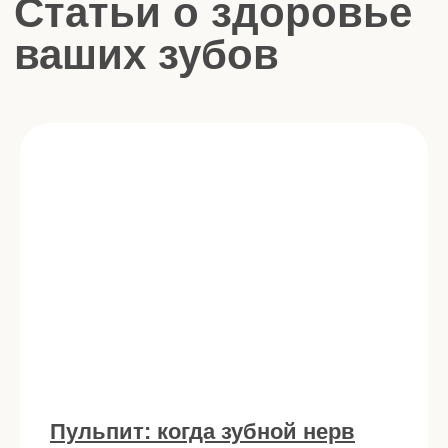
(контакты)
Удобное
расположение в
5 мин. от метро
Удельная
Пульпит: когда зубной нерв