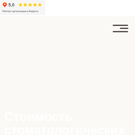
Стоимость
стоматологических
услуг
подберем оптимальное и эффективное решение
проблемы: терапевтические задачи, хирургия,
имплантация, виниры, и т.д