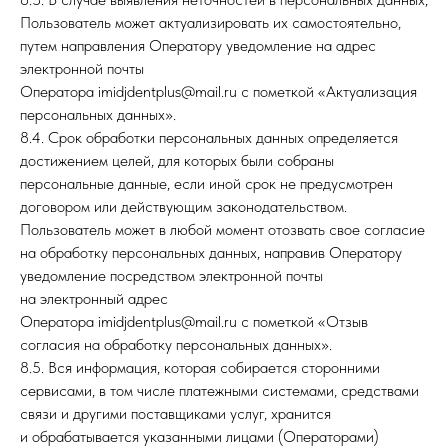
Пользователь может актуализировать их самостоятельно,
путем направления Оператору уведомление на адрес
Лицензия на осуществление
медицинской деятельности
электронной почты
Политика конфиденциальности
Оператора imidjdentplus@mail.ru с пометкой «Актуализация
персональных данных».
Разработка сайта KATEDIZZ
8.4. Срок обработки персональных данных определяется
достижением целей, для которых были собраны
Признан экстремисткой
*
персональные данные, если иной срок не предусмотрен
организацией и запрещен
на территории РФ
договором или действующим законодательством.
Пользователь может в любой момент отозвать свое согласие
на обработку персональных данных, направив Оператору
уведомление посредством электронной почты
на электронный адрес
Оператора imidjdentplus@mail.ru с пометкой «Отзыв
согласия на обработку персональных данных».
8.5. Вся информация, которая собирается сторонними
сервисами, в том числе платежными системами, средствами
связи и другими поставщиками услуг, хранится
и обрабатывается указанными лицами (Операторами)