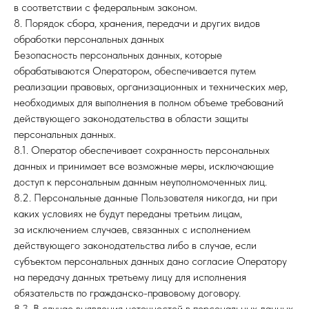
в соответствии с федеральным законом.
8. Порядок сбора, хранения, передачи и других видов
обработки персональных данных
Санкт-Петербург,
+7 905 262 87 22
Безопасность персональных данных, которые
Ярославский пр-кт 39
ПН-ВС 09:00-21:00
обрабатываются Оператором, обеспечивается путем
реализации правовых, организационных и технических мер,
Записаться на прием
необходимых для выполнения в полном объеме требований
действующего законодательства в области защиты
персональных данных.
О клинике
8.1. Оператор обеспечивает сохранность персональных
данных и принимает все возможные меры, исключающие
Услуги и цены
доступ к персональным данным неуполномоченных лиц.
Примеры работ
8.2. Персональные данные Пользователя никогда, ни при
Специалисты
каких условиях не будут переданы третьим лицам,
за исключением случаев, связанных с исполнением
Контакты
действующего законодательства либо в случае, если
субъектом персональных данных дано согласие Оператору
на передачу данных третьему лицу для исполнения
*
imidjdentplus@mail.ru
обязательств по гражданско-правовому договору.
8.3. В случае выявления неточностей в персональных данных,